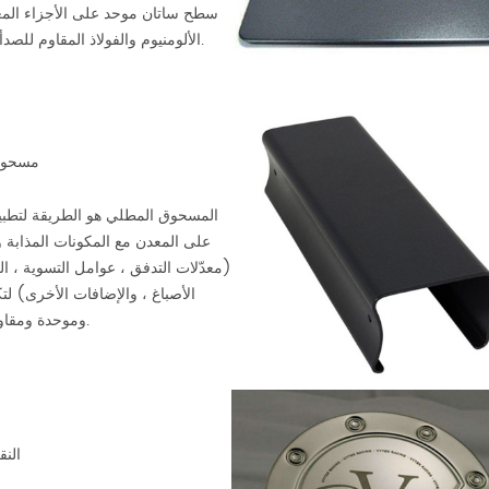
سطح ساتان موحد على الأجزاء المع
الألومنيوم والفولاذ المقاوم للصدأ وهلم جرا.
مسحوق
المسحوق المطلي هو الطريقة لتطب
على المعدن مع المكونات المذابة 
(معدّلات التدفق ، عوامل التسوية ، ا
الأصباغ ، والإضافات الأخرى) لت
وموحدة ومقاومة للتآكل.
النق