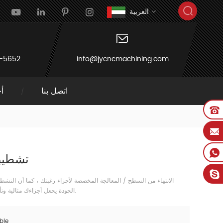
العربية
-5652
info@jycncmachining.com
اتصل بنا
أخ
تشطيب
الجودة يجعل أجزاءك مثالية وتأثير وقائي طويل الأجل.
ble