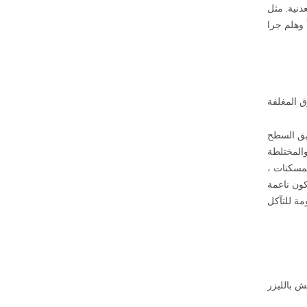
دنية. مثل
 المغلفة
يق السطح
والمختلطة
لمسكنات ،
كون ناعمة
ش بالليزر