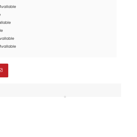
Available
e
ilable
le
vailable
Available