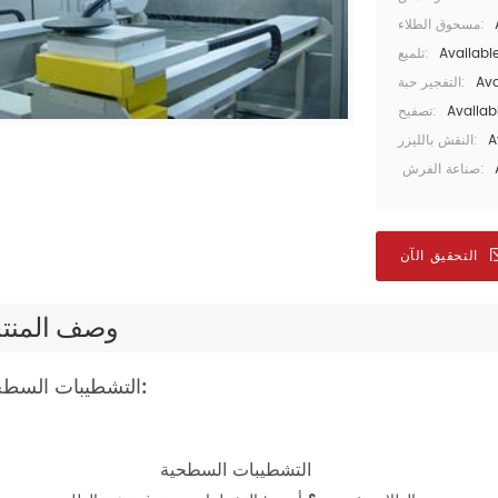
مسحوق الطلاء:
Availabl
تلميع:
Ava
التفجير حبة:
Availab
تصفيح:
A
النقش بالليزر:
صناعة الفرش:
التحقيق الآن
وصف المنت
التشطيبات السطحية لدينا:
التشطيبات السطحية