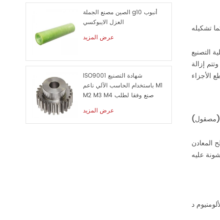
الصين مصنع الجملة g10 أنبوب
العزل الايبوكسي
ما تشكيله
عرض المزيد
 التصنيع
تتم إزالة
ISO9001 شهادة التصنيع
باستخدام الحاسب الآلي ناعم M1
M2 M3 M4 صنع وفقا لطلب
الزبون معدن قطع الغيار
عرض المزيد
(مصقول)
 المعادن
ألومنيوم
د