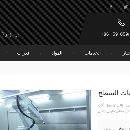
+86-159-0591
بار
الخدمات
المواد
قدرات
ات السطح
تقبل آلات jy الانتهاء من السطح / المعالجة المخصصة لأجزاء رغبتك ، كما أن التشطيب عالي
Availa
والنمش: