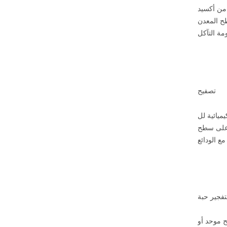
من أكسيد
ح المعدن
تصفيح
يميائية لل
 على سطح
تفجير حبة
ح موحد أو