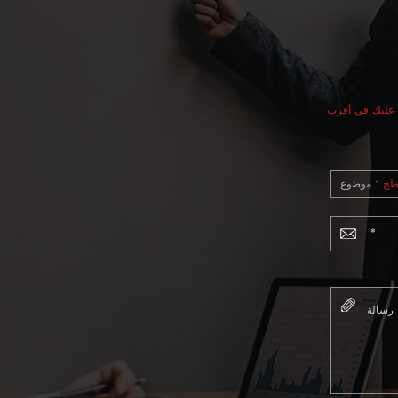
د عليك في أقرب
طح
موضوع :