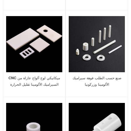
مع مقاومة التآكل على كتلة محطة
غسالة السيراميك العازلة
اتصال المسمار
صنع حسب الطلب فوهة سيراميك
CNC ميكانيكي لوح ألواح عازلة من
الألومينا وزركونيا
السيراميك الألومينا تقليل الحرارة