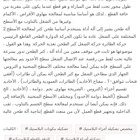
طول محور تحت لقط من المباراة و هو قطع عندما يكون على مقربة من
حافة القطع ، لذلك هو أساسا مناسبة لمعالجة مهاوي الأقراص ، الأكمام
وغيرها من الشغل بالتناوب مع الأسطح. .
2.آلة طحن يشير إلى آلة أداة يستخدم أساسا طحن كتر لمعالجة الأسطح
المختلفة على الشغل. عادة ما تكون الحركة الدوارة الطحن القاطع الرئيسي
حركة الطائرة حركة الشغل كتر الطحن تغذية الحركة. وهذا هو القول ،
موضوعها هو ثابت في موقف معين من أداة آلة ، كتر الطحن تدور بسرعة
عالية تحت لقط من رقصة. عند الاتصال الشغل سطح الأخدود يتم معالجتها
على السطح. فإنه يمكن أيضا معالجة مختلف الأسطح المنحنية و التروس.
الجهاز الذي مطاحن الشغل مع كتر الطحن آلة يمكن أن طائرات (أفقي
الطائرات العمودية والطائرات) ، الأخاديد (مفتاح الأخاديد ، T-فتحات تتوافق
الأخاديد ، الخ) ، تقسيم أجزاء (التروس ، الشريحة مهاوي, نجم , دوامة
السطح (الخيط دوامة الأخدود) ومختلف الأسطح المنحنية. بالإضافة إلى
ذلك, فإنه يمكن أيضا أن تستخدم لمعالجة سطح الجسم بالتناوب ، ثقب
الداخلية وتجهيز قطع العمل. لأن من متعدد القطع, إنتاجية آلة طحن عالية.
مخصص تشكيله أجزاء البلاستيك
تشكيله مكونات البلاستيك
الكلمات :
تشكيله أجزاء البلاستيك
الدقة بالقطع البلاستيكية