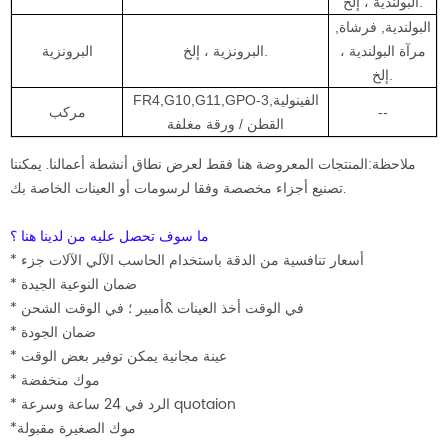
البولندية ، إلخ.
البولندية, فرشاة,
مرآة البولندية ،
البرونزية ، إلخ.
البرونزية
إلخ.
FR4,G10,G11,GPO-3,الفينولية
--
مركب
القطن / ورقة مغلفة
ملاحظة:المنتجات المعروضة هنا فقط لعرض نطاق أنشطة أعمالنا. يمكننا
تصنيع أجزاء مخصصة وفقا لرسومات أو العينات الخاصة بك.
ما سوف تحصل عليه من لدينا هنا ؟
* أسعار تنافسية من الدقة باستخدام الحاسب الآلي الآلات جزء
* ضمان النوعية الجيدة
* في الوقت أخذ العينات &أمبير ؛ في الوقت الشحن
* ضمان الجودة
* عينة مجانية يمكن توفير بعض الوقت
* موك منخفضة
* الرد في 24 ساعة وسرعة quotaion
*موك الصغيرة مقبولة