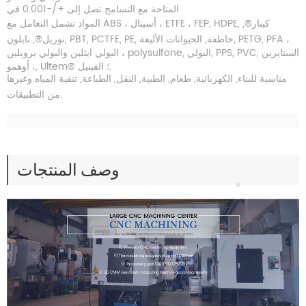
المتاحة مع التسامح تصل إلى +/-0.001 في
المواد تشمل التعامل مع ABS ، أسيتال ، ETFE ، FEP, HDPE, كينار®,
نوريل®, نايلون, PBT, PCTFE, PE, خاطفة, الحيوانات الأليفة, PETG, PFA ،
البولي ايثلين والبولي بروبلين ، polysulfone, البولي, PPS, PVC, الستايرين
، أوهمو, Ultem® ؛ الفينيل.
مناسبة للبناء, الكهربائية, طعام, الطبية, النقل, الطباعة, تنقية المياه وغيرها
من التطبيقات.
وصف المنتجات