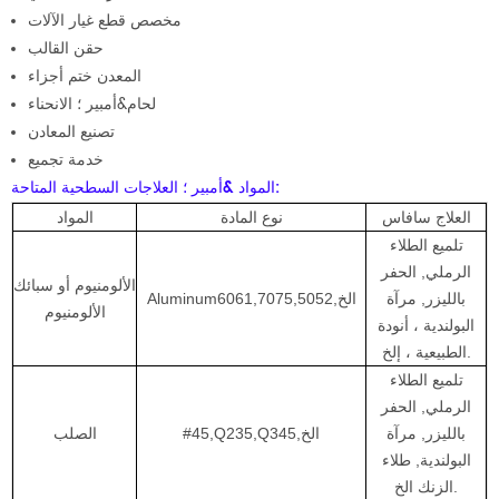
مخصص قطع غيار الآلات
حقن القالب
المعدن ختم أجزاء
لحام&أمبير ؛ الانحناء
تصنيع المعادن
خدمة تجميع
المواد &أمبير ؛ العلاجات السطحية المتاحة:
العلاج سافاس
نوع المادة
المواد
تلميع الطلاء
الرملي, الحفر
الألومنيوم أو سبائك
بالليزر, مرآة
Aluminum6061,7075,5052,الخ
الألومنيوم
البولندية ، أنودة
الطبيعية ، إلخ.
تلميع الطلاء
الرملي, الحفر
بالليزر, مرآة
#45,Q235,Q345,الخ
الصلب
البولندية, طلاء
الزنك الخ.