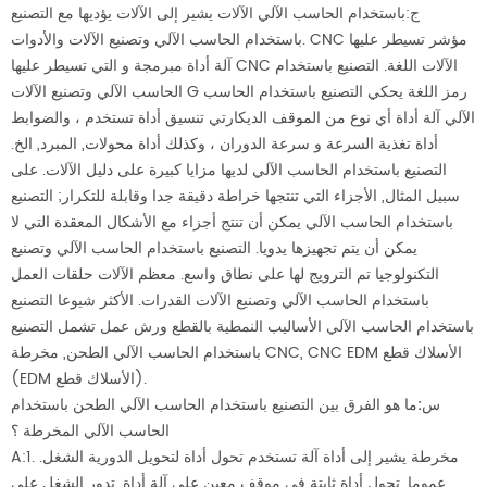
ج:باستخدام الحاسب الآلي الآلات يشير إلى الآلات يؤديها مع التصنيع
باستخدام الحاسب الآلي وتصنيع الآلات والأدوات. CNC مؤشر تسيطر عليها
آلة أداة مبرمجة و التي تسيطر عليها CNC الآلات اللغة. التصنيع باستخدام
الحاسب الآلي وتصنيع الآلات G رمز اللغة يحكي التصنيع باستخدام الحاسب
الآلي آلة أداة أي نوع من الموقف الديكارتي تنسيق أداة تستخدم ، والضوابط
أداة تغذية السرعة و سرعة الدوران ، وكذلك أداة محولات, المبرد, الخ.
التصنيع باستخدام الحاسب الآلي لديها مزايا كبيرة على دليل الآلات. على
سبيل المثال, الأجزاء التي تنتجها خراطة دقيقة جدا وقابلة للتكرار; التصنيع
باستخدام الحاسب الآلي يمكن أن تنتج أجزاء مع الأشكال المعقدة التي لا
يمكن أن يتم تجهيزها يدويا. التصنيع باستخدام الحاسب الآلي وتصنيع
التكنولوجيا تم الترويج لها على نطاق واسع. معظم الآلات حلقات العمل
باستخدام الحاسب الآلي وتصنيع الآلات القدرات. الأكثر شيوعا التصنيع
باستخدام الحاسب الآلي الأساليب النمطية بالقطع ورش عمل تشمل التصنيع
باستخدام الحاسب الآلي الطحن, مخرطة CNC, CNC EDM الأسلاك قطع
(EDM الأسلاك قطع).
س:ما هو الفرق بين التصنيع باستخدام الحاسب الآلي الطحن باستخدام
الحاسب الآلي المخرطة ؟
مخرطة يشير إلى أداة آلة تستخدم تحول أداة لتحويل الدورية الشغل.
A:1.
عموما, تحول أداة ثابتة في موقف معين على آلة أداة. تدور الشغل على