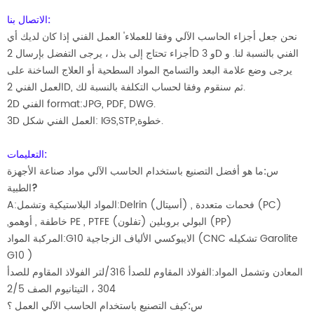
الاتصال بنا:
نحن جعل أجزاء الحاسب الآلي وفقا للعملاء' العمل الفني إذا كان لديك أي
أجزاء تحتاج إلى بذل ، يرجى التفضل بإرسال 2D و 3D الفني بالنسبة لنا. و
يرجى وضع علامة البعد والتسامح المواد السطحية أو العلاج الساخنة على
العمل الفني 2D, ثم سنقوم وفقا لحساب التكلفة بالنسبة لك.
2D الفني format:JPG, PDF, DWG.
3D العمل الفني شكل: IGS,STP,خطوة.
التعليمات:
س:ما هو أفضل التصنيع باستخدام الحاسب الآلي مواد صناعة الأجهزة
الطبية?
A:المواد البلاستيكية وتشمل:Delrin (أسيتال) , فحمات متعددة (PC)
,خاطفة , أوهمو PE , PTFE (تفلون) البولي بروبلين (PP)
المركبة المواد:G10 الايبوكسي الألياف الزجاجية (CNC تشكيله Garolite
G10 )
المعادن وتشمل المواد:الفولاذ المقاوم للصدأ 316/لتر الفولاذ المقاوم للصدأ
304 ، التيتانيوم الصف 2/5
س:كيف التصنيع باستخدام الحاسب الآلي العمل ؟