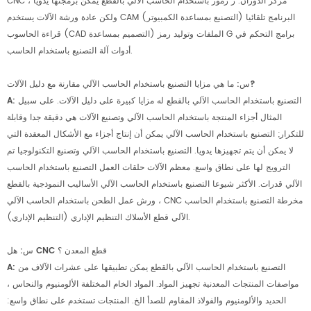
CNC مركز الدوران. ز رموز باستخدام الحاسب الآلي بالقطع يمكن برمجتها يدويا ،
ولكن عادة ورشة الآلات يستخدم CAM (التصنيع بمساعدة الكمبيوتر) البرنامج تلقائيا
قراءة الحاسوب (CAD التصميم بمساعدة) الملفات وتوليد رمز G برامج التحكم في
أدوات آلة التصنيع باستخدام الحاسب.
س: ما هي مزايا التصنيع باستخدام الحاسب الآلي مقارنة مع دليل الآلات?
التصنيع باستخدام الحاسب الآلي بالقطع له مزايا كبيرة على دليل الآلات. على سبيل
A:
المثال أجزاء المنتجة باستخدام الحاسب الآلي وتصنيع الآلات هي دقيقة جدا وقابلة
للتكرار; التصنيع باستخدام الحاسب الآلي يمكن أن إنتاج أجزاء مع الأشكال المعقدة التي
لا يمكن أن يتم تجهيزها يدويا. التصنيع باستخدام الحاسب الآلي وتصنيع التكنولوجيا تم
الترويج لها على نطاق واسع. معظم الآلات حلقات العمل التصنيع باستخدام الحاسب
الآلي قدرات. الأكثر شيوعا التصنيع باستخدام الحاسب الآلي الأساليب النموذجية بالقطع
ورش عمل الطحن باستخدام الحاسب الآلي ، CNC مخرطة التصنيع باستخدام الحاسب
الآلي قطع الأسلاك التنظيم الإداري (التنظيم الإداري).
س: هل CNC قطع المعدن ؟
التصنيع باستخدام الحاسب الآلي بالقطع يمكن تطبيقها على عشرات الآلاف من
A:
مواصفات المنتجات المعدنية تجهيز المواد. المواد الخام المختلفة الألومنيوم والنحاس ،
الحديد والألومنيوم والفولاذ المقاوم للصدأ الخ. المنتجات تستخدم على نطاق واسع: