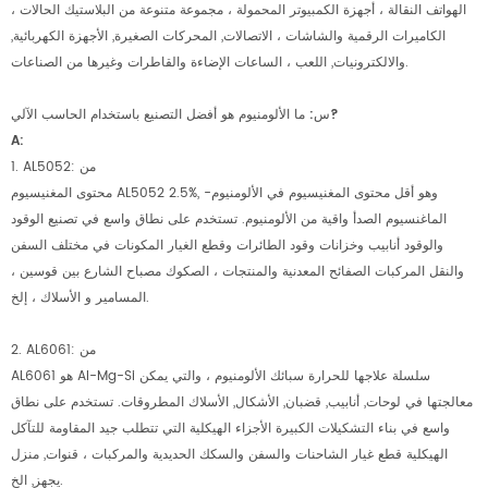
الهواتف النقالة ، أجهزة الكمبيوتر المحمولة ، مجموعة متنوعة من البلاستيك الحالات ،
الكاميرات الرقمية والشاشات ، الاتصالات, المحركات الصغيرة, الأجهزة الكهربائية,
والالكترونيات, اللعب ، الساعات الإضاءة والقاطرات وغيرها من الصناعات.
س: ما الألومنيوم هو أفضل التصنيع باستخدام الحاسب الآلي?
A:
1. AL5052: من
محتوى المغنيسيوم AL5052 2.5%, وهو أقل محتوى المغنيسيوم في الألومنيوم-
الماغنسيوم الصدأ واقية من الألومنيوم. تستخدم على نطاق واسع في تصنيع الوقود
والوقود أنابيب وخزانات وقود الطائرات وقطع الغيار المكونات في مختلف السفن
والنقل المركبات الصفائح المعدنية والمنتجات ، الصكوك مصباح الشارع بين قوسين ،
المسامير و الأسلاك ، إلخ.
2. AL6061: من
AL6061 هو Al-Mg-Si سلسلة علاجها للحرارة سبائك الألومنيوم ، والتي يمكن
معالجتها في لوحات, أنابيب, قضبان, الأشكال, الأسلاك المطروقات. تستخدم على نطاق
واسع في بناء التشكيلات الكبيرة الأجزاء الهيكلية التي تتطلب جيد المقاومة للتآكل
الهيكلية قطع غيار الشاحنات والسفن والسكك الحديدية والمركبات ، قنوات, منزل
يجهز, الخ.