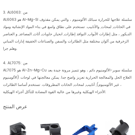
3. AL6063: من
AL6063 هو Al-Mg-Si سلسلة علاجها للحرارة سبائك الألومنيوم ، والتي يمكن مقذوف
في الحانات, لمحات, والأنابيب. تستخدم على نطاق واسع في بناء المواد الإنشائية ومواد
الديكور ، مثل إطارات الأبواب, النوافذ إطارات, انحياز, حاويات, أثاث, المصاعد, و العناصر
الزخرفية من ألوان مختلفة مثل الطائرات والسفن والصناعات الخفيفة إدارات المباني
وهلم جرا.
4. AL7075: من
AL7075 هو Al-Zn-Mg-Cu سلسلة سوبر-الألومنيوم دائم ، وهو تتميز مرونة جيدة بعد
العلاج الحل والمعالجة الحرارية تعزيز واضح جدا. يمكن معالجتها في لوحات (الألومنيوم
، غير الألومنيوم), أنابيب, لمحات, الحانات المطروقات. تستخدم أساسا الطائرات
الأجزاء الهيكلية وغيرها من عالية القوة المضادة للتآكل أجزاء الهيكلية.
عرض المنتج