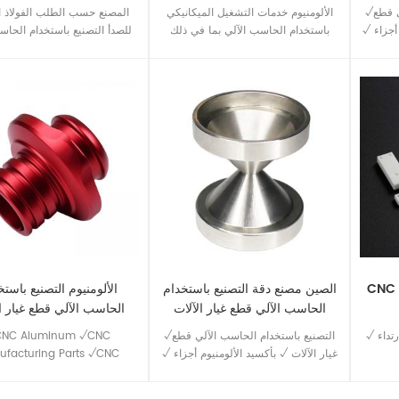
√التصنيع باستخدام الحاسب الآلي قطع
الألومنيوم خدمات التشغيل الميكانيكي
المصنع حسب الطلب الفولاذ ا
 أجزاء √
باستخدام الحاسب الآلي بما في ذلك
للصدأ التصنيع باستخدام الحاس
الآلي
الأسلاك التنظيم الإداري ، 5-المحور
لقطع غيار السيارات. y
الأفقي والرأسي السريع أجزاء الآلات
من رواد الصناعة في العرف ،
والخدمات. الضغط, الطحن, الحفر,
التصنيع باستخدام الحاسب الآل
مخرطة العمل ، هدأ ، النماذج و لحام
سريعة. نحن نؤيد مستوى عال من
الخدمات متوفرة. مناسبة كابل مكونات
جزء ، وتوفير التشطيبات ال
قطع غيار الطائرات, أجنحة, التروس,
استثنائية.
الشريحة مهاوي وتد دبابيس و الأجهزة
الإلكترونية. عالية الجودة بالقطع تتراوح
من بسيطة إنتاج أجزاء معقدة 5 محور
التطبيقات.
CN تصنيع قطع بطانة سيراميك
الصين مصنع دقة التصنيع باستخدام
الألومنيوم التصنيع باست
الحاسب الآلي قطع غيار الآلات
الحاسب الآلي قطع غيار ا
التصنيع الخدمة
التحول التمهيد
√ عالي درجة الحرارة مقاومة √ ارتداء
√التصنيع باستخدام الحاسب الآلي قطع
NC Aluminum √CNC
غيار الآلات √ بأكسيد الألومنيوم أجزاء √
ufacturing Parts √CNC
عالية الدقة باستخدام الحاسب الآلي
ining Service Provider
أجزاء مختلفة