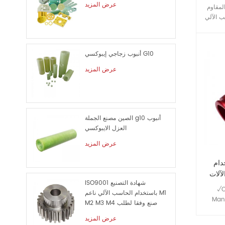
عرض المزيد
لمقاوم
ب الآلي
j الآلات هي واحدة
 وخدمات
ي بدوره
أنبوب زجاجي إيبوكسي G10
 التعقيد
سطحية
عرض المزيد
الصين مصنع الجملة g10 أنبوب
العزل الايبوكسي
عرض المزيد
خدام
لآلات
ISO9001 شهادة التصنيع
√C
باستخدام الحاسب الآلي ناعم M1
Man
M2 M3 M4 صنع وفقا لطلب
Mach
الزبون معدن قطع الغيار
عرض المزيد