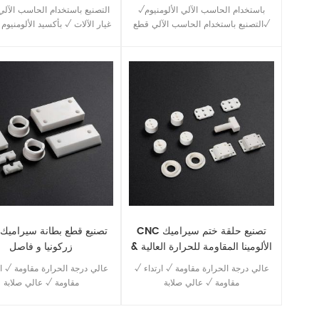
اقتباس
√باستخدام الحاسب الآلي الألومنيوم
√التصنيع باستخدام الحاسب الآلي قطع
غيار الآلات √ بأكسيد الألومنيوم
غيار السيارات √باستخدام الحاسب الآلي
عالية الدقة باستخدام الحاسب 
بالقطع مزود الخدمة
أجزاء مختلفة
CNC تصنيع حلقة ختم سيراميك
C
الألومينا المقاومة للحرارة العالية &
زركونيا و فاصل
غسالة السيراميك العازلة
√ عالي درجة الحرارة مقاومة √ ارتداء
مقاومة √ عالي صلابة
مقاومة √ عالي صلابة