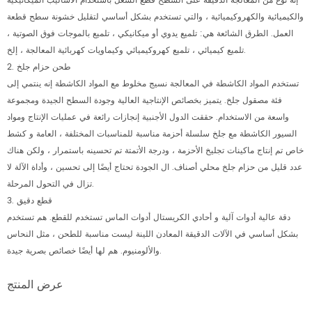
إنه نوع من المعالجة الدقيقة على السطح قطع الشغل باستخدام الأساليب الميكانيكية
والكيميائية والكهروكيميائية ، والتي تستخدم بشكل أساسي لتقليل خشونة سطح قطعة
العمل. الطرق الشائعة هي: تلميع يدوي أو ميكانيكي ، تلميع بالموجات فوق الصوتية ،
تلميع كيميائي ، تلميع كهروكيميائي وكيماويات كهربائية المعالجة ، إلخ.
2. طحن حزام جلخ
تستخدم المواد الكاشطة في المعالجة نسيج مخلوط مع المواد الكاشطة إنه ينتمي إلى
فئة مصقول جلخ. يتميز بخصائص الإنتاجية العالية وجودة السطح الجيدة ومجموعة
واسعة من الاستخدام. حققت الدول الأجنبية إنجازات رائعة في عمليات الإنتاج ومواد
السيور الكاشطة مع جلخ سلسلة أحزمة مناسبة للمناسبات المختلفة ، العامة و كشط
خاص تم إنتاج ماكينات تجليخ الأحزمة ، ودرجة الأتمتة تم تحسينه باستمرار ، ولكن هناك
عدد قليل من حزام جلخ محلي أصناف. ال الجودة تحتاج أيضًا إلى تحسين ، وأداة الآلة لا
تزال في التحول المرحلة.
3. قطع دقيق
دقة عالية أدوات آلية و أحادي الكريستال أدوات الماس تستخدم للقطع. هم تستخدم
بشكل أساسي في الآلات الدقيقة المعادن اللينة ليست مناسبة للطحن ، مثل النحاس
والألومنيوم. هم لها أيضًا خصائص بصرية جيدة.
عرض المنتج