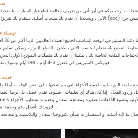
ضما
ة المنتجات ، أرحب بكم في أن تأتي من تعريف معالجة قطع غيار السيارات باستخد
توصيلة ع
يضمن التصنيع باستخدام الحاسب
خارط التصنيع باستخدام الحاسب الآلي ، طحن ، القطع بالليزر ، ويمكن تسليم ج
أيام. وسوف نقدم لك عبر DHL ، فيديكس اكسبريس في غضون 3-4 أيام.
خدمة ما
 ما بعد البيع سليمة لجميع الأجزاء التي يتم شحنها ، في نفس الوقت ، أيضًا وفق
jy machinery متخصصة في تصنيع الآلات باستخدام الحاسب ا
، لتزويدك بأفضل دعم وخدمة. نسأل سؤالًا.
تصال بنا لأية أسئلة أو استفسارات بشأن تكنولوجيا المعادن والبلاستيك والمعالج