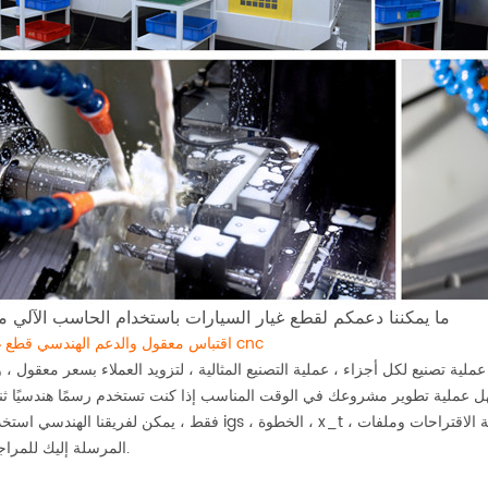
ما يمكننا دعمكم لقطع غيار السيارات باستخدام الحاسب الآلي
اقتباس معقول والدعم الهندسي قطع غيار الآلات cnc
لية تصنيع لكل أجزاء ، عملية التصنيع المثالية ، لتزويد العملاء بسعر معقول ، 
ل عملية تطوير مشروعك في الوقت المناسب إذا كنت تستخدم رسمًا هندسيًا ثنائ
فقط ، يمكن لفريقنا الهندسي استخدام تنسيق igs ، الخطوة ، x_t ، مثل عمل رسم جزئي ثلاثي الأبعاد ، بالطبع ، يمكننا
excel المرسلة إليك للمراجعة.