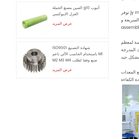
الصين مصنع الجملة g10 أنبوب
توفر jy machinery أجزاء السيارات الأكثر تقدماً المخصصة باستخدام الحاسب الآلي ، بما في ذلك العمود ، والعتاد ، وشفة وغيرها من قطع الغيار ذات الصلة.
العزل الايبوكسي
السريعة و
عرض المزيد
صصة لمعظم
ISO9001 شهادة التصنيع
ك المدرجة
باستخدام الحاسب الآلي ناعم M1
M2 M3 M4 صنع وفقا لطلب
الزبون معدن قطع الغيار
عرض المزيد
ع المعدات