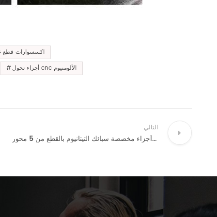
اكسسوارات قطع غي
أجزاء تحول cnc الألومنيوم
التالي
أجزاء مخصصة سبائك التيتانيوم بالقطع من 5 محور cnc الطحن