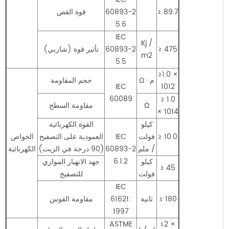
≥ 89.7
60893-2
قوة القص
5.6
IEC
Kj /
≥ 475
60893-2
تأثير قوة (شاربي)
m2
5.5
≥1.0 ×
Ω · م
حجم المقاومة
IEC
1012
60089
≥ 1.0
Ω
مقاومة السطح
× 1014
كيلو
القوة الكهربائية
≥ 10.0
فولت
IEC
العمودية على التصفيح
الخواص
/ ملم
60893-2
(90 درجة في الزيت)
الكهربائية
6.1.2
كيلو
جهد الانهيار الموازي
≥ 45
فولت
للتصفيح
IEC
≥ 180
ثانية
61621:
مقاومة القوس
1997
ASTME
≤2 ×