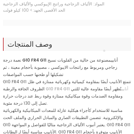
المواد: الألياف الزجاجية وراتنج الإيبوكسي والألياف الزجاجية
الحد الأقصى الجهد:> 100 كيلو فولت
وصف المنتجات
G10 FR4 G11 أنابيب
مصنوعة من خالية من القلويات نسيج
نعمة درجة
زجاجي ومربوط مع راتنجات الايبوكسي ، مصبوبة بأحجام معينة ، ثم
تشكيلها أو طحنها حسب المواصفات
G10 FR4 G11 تتمتع الأنابيب أيضًا بمقاومة كيميائية وكهربائية ممتازة في ظل
G10 FR4 G11 أنابيب
تُظهر أيضًا مقاومة عالية للثني
الظروف الجافة والرطبة
ومقاومة الصدمات وقوة ميكانيكية ممتازة وقوة ربط عند درجات حرارة
تصل إلى 130 درجة مئوية.
مناسبة للاستخدام كأجزاء هيكلية عازلة للمعدات الميكانيكية والكهربائية
والإلكترونية. تتضمن التطبيقات الصاري والمبادل الحراري والملف الحث
G10 يعتبر أنبوب الألياف الزجاجية مثاليًا للفواصل و المواجهة. G10 FR4 G11
الأنابيب مناسبة أيضًا لـ البطانات. G10 FR4 G11 الأنابيب متوفرة بأحجام