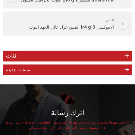
أنبوب الجرافيت الفينول g10 g11 لتطبيق trasformer
التالي
الصين عزل عالي الجهد أنبوب fr4 g10 الايبوكسي
فئات
منتجات جديدة
اترك رسالة
إذا كنت مهتمًا بخدماتنا وترغب في معرفة المزيد من التفاصيل ، فالرجاء ترك رسالة
هنا ، وسوف نقوم بالرد عليك في أقرب وقت ممكن.