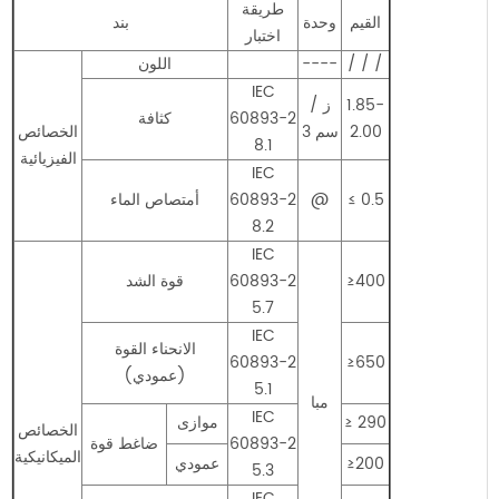
طريقة
القيم
وحدة
بند
اختبار
/ / /
----
اللون
IEC
1.85-
ز /
60893-2
كثافة
2.00
سم 3
الخصائص
8.1
الفيزيائية
IEC
≤ 0.5
@
60893-2
أمتصاص الماء
8.2
IEC
≥400
60893-2
قوة الشد
5.7
IEC
الانحناء القوة
60893-2
≥650
(عمودي)
5.1
مبا
IEC
≥ 290
موازى
الخصائص
60893-2
ضاغط قوة
الميكانيكية
≥200
عمودي
5.3
IEC