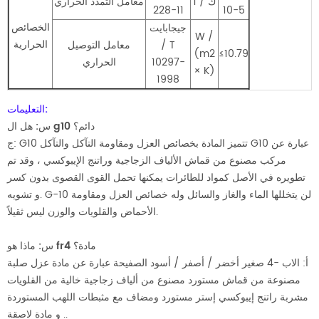
1 / ك
معامل التمدد الحراري
228-11
10-5
الخصائص
جيجابايت
W /
الحرارية
/ T
معامل التوصيل
(m2
≤10.79
10297-
الحراري
× K)
1998
التعليمات:
س: هل ال g10 دائم؟
G10 تتميز المادة بخصائص العزل ومقاومة التآكل والتآكل G10 عبارة عن
ج:
مركب مصنوع من قماش الألياف الزجاجية وراتنج الإيبوكسي ، وقد تم
تطويره في الأصل كمواد للطائرات يمكنها تحمل القوى القصوى بدون كسر
و تشويه. G-10 لن يتخللها الماء والغاز والسائل وله خصائص العزل ومقاومة
الأحماض والقلويات والوزن ليس ثقيلاً.
ماذا هو fr4 مادة؟
س:
أ: الاب -4 صغير أخضر / أصفر / أسود الصفيحة عبارة عن مادة عزل صلبة
مصنوعة من قماش مستورد مصنوع من ألياف زجاجية خالية من القلويات
مشربة راتنج إيبوكسي إستر مستورد ومضاف مع مثبطات اللهب المستوردة
و مادة لاصقة ..