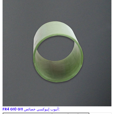
FR4 G10 G11 أنبوب إيبوكسي خصائص: