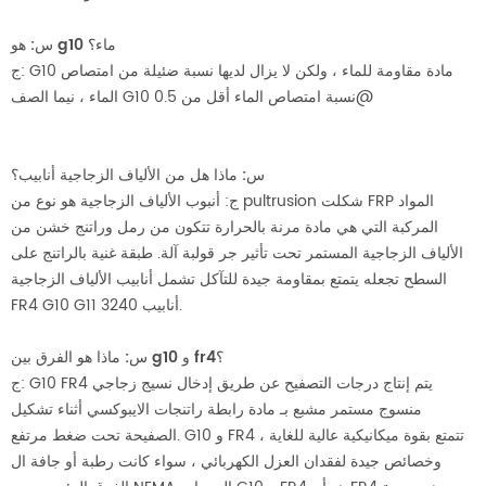
هو g10 ماء؟
س:
G10 مادة مقاومة للماء ، ولكن لا يزال لديها نسبة ضئيلة من امتصاص
ج:
الماء ، نيما الصف G10 نسبة امتصاص الماء أقل من 0.5@
س:
ماذا هل من الألياف الزجاجية أنابيب؟
ج:
أنبوب الألياف الزجاجية هو نوع من pultrusion شكلت FRP المواد
المركبة التي هي مادة مرنة بالحرارة تتكون من رمل وراتنج خشن من
الألياف الزجاجية المستمر تحت تأثير جر قولبة آلة. طبقة غنية بالراتنج على
السطح تجعله يتمتع بمقاومة جيدة للتآكل تشمل أنابيب الألياف الزجاجية
FR4 G10 G11 3240 أنابيب.
س: ماذا هو الفرق بين g10 و fr4؟
G10 FR4 يتم إنتاج درجات التصفيح عن طريق إدخال نسيج زجاجي
ج:
منسوج مستمر مشبع بـ مادة رابطة راتنجات الايبوكسي أثناء تشكيل
الصفيحة تحت ضغط مرتفع. G10 و FR4 تتمتع بقوة ميكانيكية عالية للغاية ،
وخصائص جيدة لفقدان العزل الكهربائي ، سواء كانت رطبة أو جافة ال