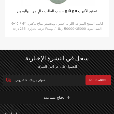
حسب الطلب خالٍ من الهالوجين g10 g11 تصنيع الأنبوب
G-10 / G11 أنابيب المنتج الميزات: اللون: أخضر ، ومخصص متاح ماكس.
درجة الحرارة: 265 درجة Fالشد القوة: 35000-50000 رطل / بوصة
مربعة (ممتاز) التأثير القوة: 5.5-12 قدم-رطل. / في. (ممتاز) صلابة:
روكويل M110 (إضافي صعب)
سجل في النشرة الإخبارية
الحصول على آخر أخبار الشركة
تحتاج مساعدة