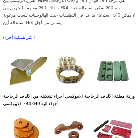
الفرق الرئيسي بين NEMA الدرجات G10 و FR4 هو أن FR4 هي درجة
مقاومة للحريق من G10. لذلك ، FR4 يمكن استبداله حيث G10 يتم
استدعاء ما عدا في التطبيقات حيث الهالوجينات ليست مرغوبة. G10 لا يمكن
استبداله أين FR4 يسمى من أجل.
أكثر تشكيلا أجزاء:
ورقة مغلفة الألياف الزجاجية الايبوكسي
أجزاء تشكيله من الألياف الزجاجية
FR4 G10 أجزاء آلية
الايبوكسي