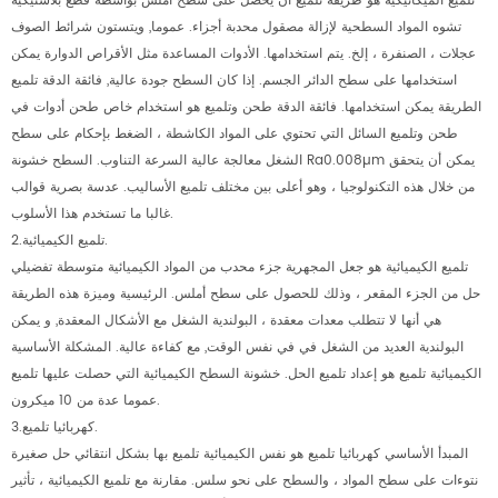
تلميع الميكانيكية هو طريقة تلميع أن يحصل على سطح أملس بواسطة قطع بلاستيكية
تشوه المواد السطحية لإزالة مصقول محدبة أجزاء. عموما, ويتستون شرائط الصوف
عجلات ، الصنفرة ، إلخ. يتم استخدامها. الأدوات المساعدة مثل الأقراص الدوارة يمكن
استخدامها على سطح الدائر الجسم. إذا كان السطح جودة عالية, فائقة الدقة تلميع
الطريقة يمكن استخدامها. فائقة الدقة طحن وتلميع هو استخدام خاص طحن أدوات في
طحن وتلميع السائل التي تحتوي على المواد الكاشطة ، الضغط بإحكام على سطح
الشغل معالجة عالية السرعة التناوب. السطح خشونة Ra0.008µm يمكن أن يتحقق
من خلال هذه التكنولوجيا ، وهو أعلى بين مختلف تلميع الأساليب. عدسة بصرية قوالب
غالبا ما تستخدم هذا الأسلوب.
2.تلميع الكيميائية.
تلميع الكيميائية هو جعل المجهرية جزء محدب من المواد الكيميائية متوسطة تفضيلي
حل من الجزء المقعر ، وذلك للحصول على سطح أملس. الرئيسية وميزة هذه الطريقة
هي أنها لا تتطلب معدات معقدة ، البولندية الشغل مع الأشكال المعقدة, و يمكن
البولندية العديد من الشغل في في نفس الوقت, مع كفاءة عالية. المشكلة الأساسية
الكيميائية تلميع هو إعداد تلميع الحل. خشونة السطح الكيميائية التي حصلت عليها تلميع
عموما عدة من 10 ميكرون.
3.كهربائيا تلميع.
المبدأ الأساسي كهربائيا تلميع هو نفس الكيميائية تلميع بها بشكل انتقائي حل صغيرة
نتوءات على سطح المواد ، والسطح على نحو سلس. مقارنة مع تلميع الكيميائية ، تأثير