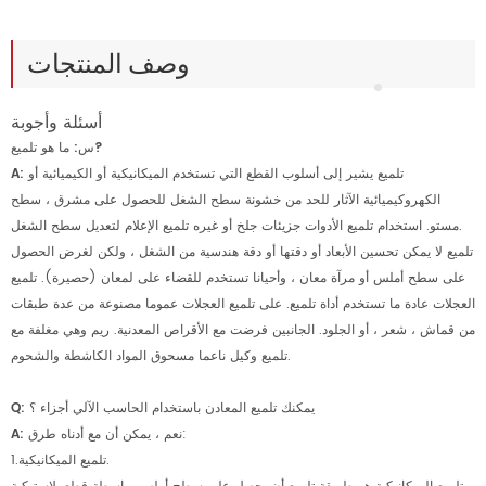
وصف المنتجات
أسئلة وأجوبة
س: ما هو تلميع?
تلميع يشير إلى أسلوب القطع التي تستخدم الميكانيكية أو الكيميائية أو
A:
الكهروكيميائية الآثار للحد من خشونة سطح الشغل للحصول على مشرق ، سطح
مستو. استخدام تلميع الأدوات جزيئات جلخ أو غيره تلميع الإعلام لتعديل سطح الشغل.
تلميع لا يمكن تحسين الأبعاد أو دقتها أو دقة هندسية من الشغل ، ولكن لغرض الحصول
على سطح أملس أو مرآة معان ، وأحيانا تستخدم للقضاء على لمعان (حصيرة). تلميع
العجلات عادة ما تستخدم أداة تلميع. على تلميع العجلات عموما مصنوعة من عدة طبقات
من قماش ، شعر ، أو الجلود. الجانبين فرضت مع الأقراص المعدنية. ريم وهي مغلفة مع
تلميع وكيل ناعما مسحوق المواد الكاشطة والشحوم.
Q: يمكنك تلميع المعادن باستخدام الحاسب الآلي أجزاء ؟
نعم ، يمكن أن مع أدناه طرق:
A:
1.تلميع الميكانيكية.