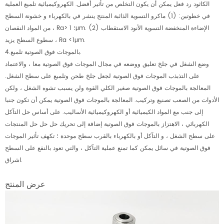
الكاثود رد فعل يمكن أن يكون التخلص من تأثير أفضل. الكهروكيميائية تلميع العملية
في خطوتين: (1) ماكرو التسوية الذائبة المنتج ينشر في بالكهرباء و خشونة السطح
من المواد النقصان ، Ra> ؛ 1μm. (2) الإضاءة المنخفضة التسوية الأنود الاستقطاب
سطوع السطح يزيد ، Ra <1μm.
4.بالموجات فوق الصوتية تلميع.
وضع الشغل في جلخ تعليق ووضعه في مجال الموجات فوق الصوتية معا ، والاعتماد
على التذبذب الموجات فوق الصوتية لجعل جلخ طحن وتلميع على سطح الشغل.
المعالجة بالموجات فوق الصوتية صغير الكلي القوة ولن يسبب تشوه الشغل ، ولكن
الأدوات من الصعب تصنيع وتركيب. المعالجة بالموجات فوق الصوتية يمكن أن تكون جنبا
إلى جنب مع المواد الكيميائية أو الكهروكيميائية الأساليب. على أساس حل التآكل
الكهربائي ، الاهتزاز بالموجات فوق الصوتية إضافة إلى تحريك حل حل حل المنتجات
على سطح الشغل ، و التآكل أو بالكهرباء بالقرب سطح موحدة ؛ تكهف تأثير الموجات
فوق الصوتية في سائل يمكن كما تمنع عملية التآكل ، والتي تعود بالنفع على السطح
اشراق.
عرض المنتج