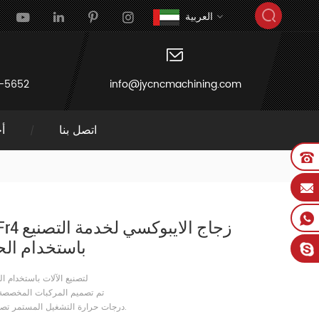
العربية
-5652
info@jycncmachining.com
اتصل بنا
أخ
باستخدام ال
ورقة fr4 لتصنيع الآلات باستخدا
تم تصميم المركبات المخصصة ل
درجات حرارة التشغيل المستمر تصل إلى 170 درجة مئوية.