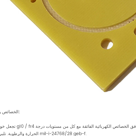
الخصائص والخصائص:
تجعل خواص المادة g10 / fr4 صفحًا ممتازًا للتطبيقات التي تتطلب سمكً
الحرارة والرطوبة. تلبي متطلبات mil-i-24768/28 geb-f.