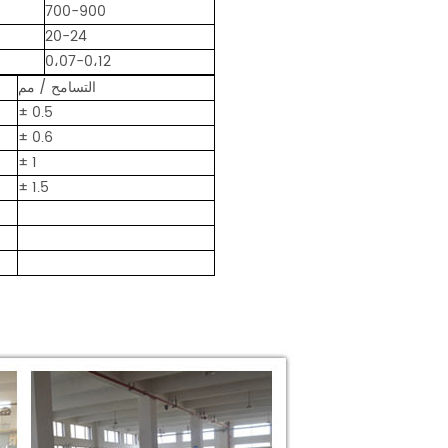
700-900
20-24
0،07-0،12
التسامح / مم
± 0.5
± 0.6
± 1
± 1.5