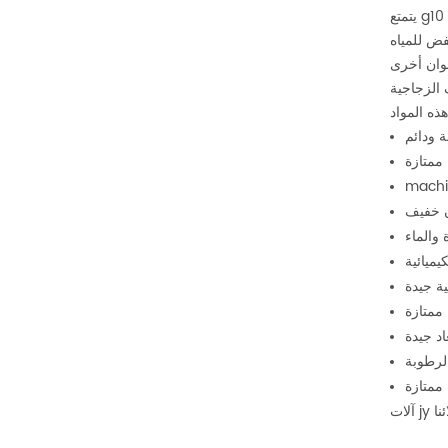
يتمتع g10 / fr4 بأعلى قوة عزل لأي راتنج فينولي نستخدمه - ما يصل إلى 500 فولت / متر. كما يوفر 70000 رطل لكل بوصة من قوة الانحناء ، وقوة الترابط
لوان أخرى
ياف الزجاجية المنسوجة غارقة في
ة ودائم
 ممتازة
 خفيف
 والماء
يميائية
ية جيدة
ممتازة
اد جيدة
لرطوبة
ممتازة
نا