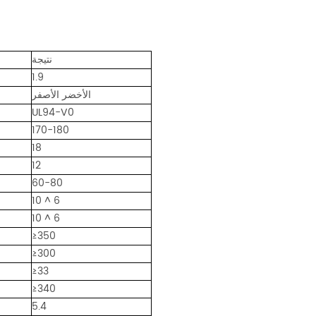
نتيجة
1.9
الأخضر الأصفر
UL94-V0
170-180
18
12
60-80
10 ^ 6
10 ^ 6
≥350
≥300
≥33
≥340
5.4