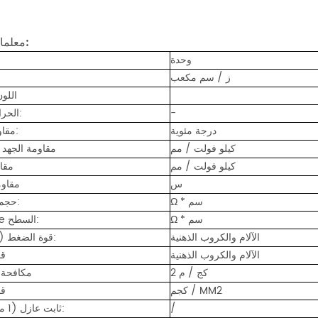
معلمات المنتج:
وحدة
ز / سم مكعب
اللو
-
الحرائق الصف:
درجة مئوية
مقاومة اللهب:
كيلو فولت / مم
مقاومة الجهد 
كيلو فولت / مم
مقا
س
مقاو
Ω * سم
حجم المقاومة:
Ω * سم
resitance السطح:
الآلام والكروب الذهنية
قوة الضغط (العمودي):
الآلام والكروب الذهنية
قو
كج / م 2
مكافحة 
كجم / MM2
قو
/
ثابت عازل (1 ميجا هرتز):