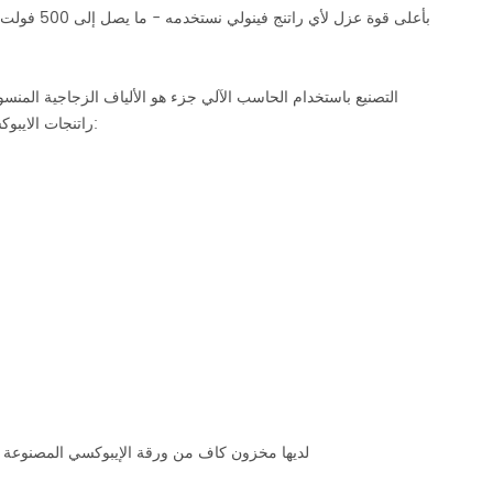
راتنجات الايبوكسي ومن ثم ضغطها وخبزها. انها كثيفة جدا ، وخفيفة الوزن ، ومنيع للمياه. مزايا هذه المواد:
آلات jy لديها مخزون كاف من ورقة الإيبوكسي المصنوع