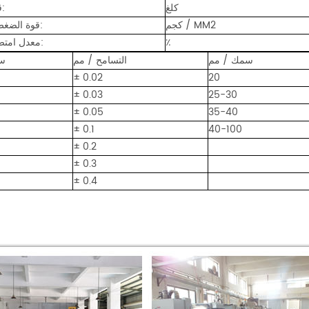
كلغ
قوة لاصقة:
كجم / MM2
قوة الضغط (أفقي):
٪
معدل امتصاص الماء:
سمك / مم
التسامح / مم
س
± 0.02
20
± 0.03
25-30
± 0.05
35-40
± 0.1
40-100
± 0.2
± 0.3
± 0.4