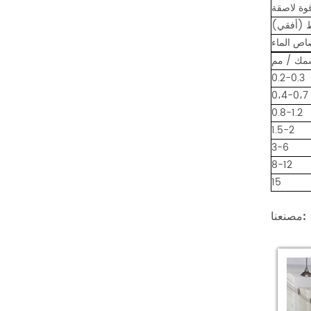
مك / مم
0.2-0.3
0،4-0،7
0.8-1.2
1.5-2
3-6
8-12
15
مصنعنا: