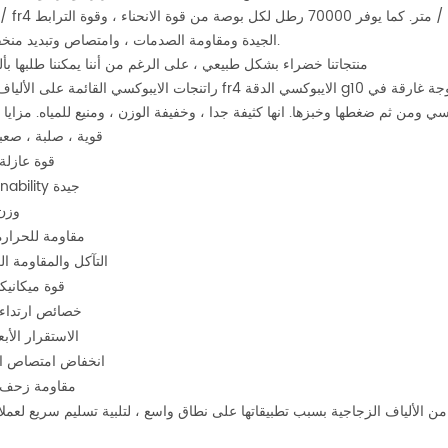
الجيدة ومقاومة الصدمات ، وامتصاص وتبديد منخفض للمياه.
منتجاتنا خضراء بشكل طبيعي ، على الرغم من أننا يمكننا طلبها بأ
راتنجات الايبوكسي القائمة على الألياف الزجاجية fr4 الايبوكسي الدقة g10 التصنيع باستخدام الحاسب الآلي جزء هو الأل
قوية ، صلبة ، صعب
قوة عازلة
machinability جيدة
وزن
مقاومة للحرارة
التآكل والمقاومة الك
قوة ميكانيك
خصائص ارتداء 
الاستقرار الأبع
انخفاض امتصاص ا
مقاومة زحف 
ة من الألياف الزجاجية بسبب تطبيقاتها على نطاق واسع ، لتلبية تسليم سريع لعملائ