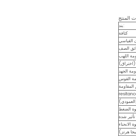
بند:
كثافة
ن القياسي
(اختراق)
ومة الجهد
مة القوس
ة الضغط
تأثير شدة
ة الانحناء