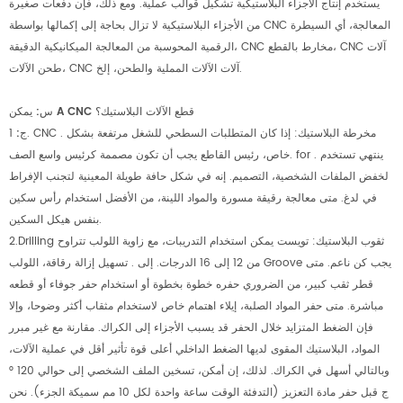
يستخدم إنتاج الأجزاء البلاستيكية تشكيل قوالب عملية. ومع ذلك، فإن دفعات صغيرة
من الأجزاء البلاستيكية لا تزال بحاجة إلى إكمالها بواسطة CNC المعالجة، أي السيطرة
الرقمية المحوسبة من المعالجة الميكانيكية الدقيقة، CNC مخارط بالقطع، CNC آلات
طحن الآلات، CNC آلات الآلات المملية والطحن، إلخ.
س: يمكن A CNC قطع الآلات البلاستيك؟
ج:
1. CNC . مخرطة البلاستيك: إذا كان المتطلبات السطحي للشغل مرتفعة بشكل
خاص، رئيس القاطع يجب أن تكون مصممة كرئيس واسع الصف. for . ينتهي تستخدم
لخفض الملفات الشخصية، التصميم. إنه في شكل حافة طويلة المعينية لتجنب الإفراط
في لدغ. متى معالجة رقيقة مسورة والمواد اللينة، من الأفضل استخدام رأس سكين
بنفس هيكل السكين.
2.Drilling ثقوب البلاستيك: تويست يمكن استخدام التدريبات، مع زاوية اللولب تتراوح
من 12 إلى 16 الدرجات. إلى . تسهيل إزالة رقاقة، اللولب Groove يجب كن ناعم. متى
قطر ثقب كبير، من الضروري حفره خطوة بخطوة أو استخدام حفر جوفاء أو قطعه
مباشرة. متى حفر المواد الصلبة، إيلاء اهتمام خاص لاستخدام مثقاب أكثر وضوحا، وإلا
فإن الضغط المتزايد خلال الحفر قد يسبب الأجزاء إلى الكراك. مقارنة مع غير مبرر
المواد، البلاستيك المقوى لديها الضغط الداخلي أعلى قوة تأثير أقل في عملية الآلات،
وبالتالي أسهل في الكراك. لذلك، إن أمكن، تسخين الملف الشخصي إلى حوالي 120 °
ج قبل حفر مادة التعزيز (التدفئة الوقت ساعة واحدة لكل 10 مم سميكة الجزء). نحن