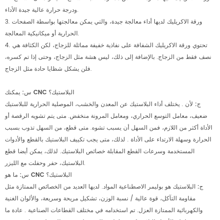
ودرجة حرارة عالية جيدة الأداء.
3. ورقة الاكريليك لديها أداء معالجة جيدة، والتي يمكن معالجتها بواسطة الصفحات
الحرارية أو ميكانيكية المعالجة.
4. تحتوي ورقة الاكريليك الشفافة على نفاذية خفيفة مماثلة للزجاج، لكن الكثافة هي
نصف فقط من الزجاج. بالإضافة إلى ذلك، ليس هشة مثل الزجاج، وحتى إذا تم كسره،
فلن يشكل شظايا حادة مثل الزجاج.
س: يمكنك CNC البلاستيك؟
ج:
لأن . يختلف أداء البلاستيك عن المعدن والخشب، الموصلية الحرارية للبلاستيك
ضعيف، معامل التوسع الحراري، ومعامل المرونة منخفض. متى يتم تشويه الرقصة أو
الأداة أكثر من اللازم، فمن السهل أن يسبب تشوه. متى قطع، من السهل تذوب بسبب
الحرارة وسهلة الارتداء على الأداة . لذلك، متى يجب تكييف البلاستيك بالقطع والأدوات
المستخدمة وسرعات القطع المقابلة خصائص البلاستيك. لذلك، يمكن أيضا قطع
البلاستيك، حفر وحفلت مع الليزر.
س: ما هو CNC البلاستيك؟
ج:
البلاستيك هو بوليمر الاصطناعية المواد. لديها العديد من الخصائص الممتازة مثل
مقاومة التآكل، قوة عالية / نسبة الوزن، تشكيل مريحة وسريعة، والألوان الغنية
والكهربائية الممتازة العزل. تم استخدامه في مختلف القطاعات الصناعية . عادة ما