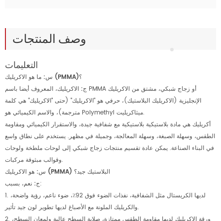
وصف المنتجات
التعليمات
س: ما هو الاكريليك (PMMA)؟
ج:
الاكريليك، المعروف أيضا باسم PMMA أو زجاج شبكي، مشتق من الاكريليك
الإنجليزية (الاكريليك البلاستيك)، حرفي هو "الاكريليك" (حتى "الاكريليك" هي كلمة
مترجمة)، والاسم الكيميائي هو Polymethyl ميثاكريليت.
أكريليك هي مادة بلاستيكية بلاستيكية مع شفافية جيدة، والاستقرار الكيميائي ومقاومة
الطقس، وسهلة الصبغة، وسهلة المعالجة، وجميلة في مظهر. يستخدم على نطاق واسع
في البناء الصناعة. يمكن عادة تقسيم منتجات زجاج شبكي إلى لوحات ملطخة ولوحات
وقوالب مبثوقة مركبات.
س: هو الاكريليك (PMMA) البلاستيك جيد؟
نعم، بسبب:
ج:
1. لديها الكريستال مثل الشفافية، نفذات الضوء فوق 92٪، ضوء ناعم، رؤية واضحة،
والكريليك الملونة مع الأصباغ لديها تطوير لون جيد تأثير.
2. ورقة الاكريليك لديها مقاومة الطقس ممتازة، صلابة السطح عالية ولمعان السطح،