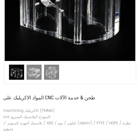
المواد الاكريليك على CNC طحن & خدمة الآلات
machining الاكريليك (PMMA)
cnc النموذج البلاستيك السريع
بلاستيك أجهزة كمبيوتر / ABS / نايلون / بوم (delrin) / PTFE / HDPE / نظرة
√
خاطفة