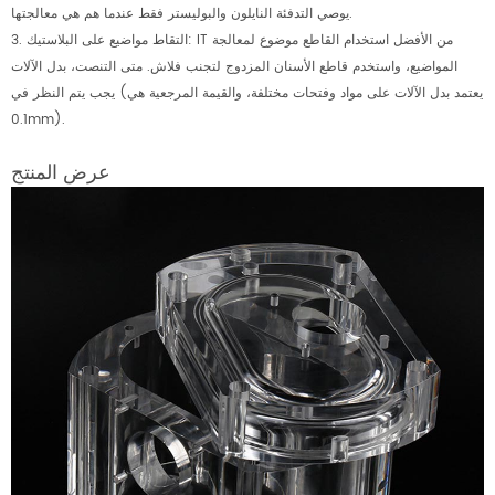
يوصي التدفئة النايلون والبوليستر فقط عندما هم هي معالجتها.
3. التقاط مواضيع على البلاستيك: IT من الأفضل استخدام القاطع موضوع لمعالجة
المواضيع، واستخدم قاطع الأسنان المزدوج لتجنب فلاش. متى التنصت، بدل الآلات
يجب يتم النظر في (يعتمد بدل الآلات على مواد وفتحات مختلفة، والقيمة المرجعية هي
0.1mm).
عرض المنتج