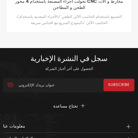
تحولت أجزاء المصنعة باستخدام 4 محور CNC مخارط و آلات
الطحن و المطاحن
√التصنيع باستخدام الحاسب الآلي الطحن √الأجزاء المعدنية باستخدام
الحاسب الآلي √النموذج السريع مع اقتباس سريعة
سجل في النشرة الإخبارية
الحصول على آخر أخبار الشركة
تحتاج مساعدة
معلومات عنا