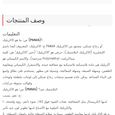
وصف المنتجات
التعليمات
س: ما هو الاكريليك (PMMA)؟
ج:
الاكريليك، المعروف أيضا باسم PMMA أو زجاج شبكي، مشتق من الاكريليك
الإنجليزية (الاكريليك البلاستيك)، حرفي هو "الاكريليك" (حتى "الاكريليك" هي كلمة
مترجمة)، والاسم الكيميائي هو Polymethyl ميثاكريليت.
أكريليك هي مادة بلاستيكية بلاستيكية مع شفافية جيدة، والاستقرار الكيميائي ومقاومة
الطقس، وسهلة الصبغة، وسهلة المعالجة، وجميلة في مظهر. يستخدم على نطاق واسع
في البناء الصناعة. يمكن عادة تقسيم منتجات زجاج شبكي إلى لوحات ملطخة ولوحات
وقوالب مبثوقة مركبات.
س: هو الاكريليك (PMMA) البلاستيك جيد؟
نعم، بسبب:
ج:
1. لديها الكريستال مثل الشفافية، نفذات الضوء فوق 92٪، ضوء ناعم، رؤية واضحة،
والكريليك الملونة مع الأصباغ لديها تطوير لون جيد تأثير.
2. ورقة الاكريليك لديها مقاومة الطقس ممتازة، صلابة السطح عالية ولمعان السطح،