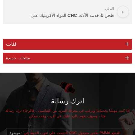
التالي
المواد الاكريليك على CNC طحن & خدمة الآلات
فئات
منتجات جديدة
اترك رسالة
إذا كنت مهتمًا بخدماتنا وترغب في معرفة المزيد من التفاصيل ، فالرجاء ترك رسالة
هنا ، وسوف نقوم بالرد عليك في أقرب وقت ممكن.
التنصت على ثقوب الخيط في CNC طحن مصقول PMMA القطع
موضوع :