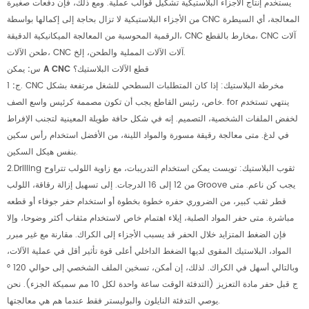
يستخدم إنتاج الأجزاء البلاستيكية تشكيل قوالب عملية. ومع ذلك، فإن دفعات صغيرة
من الأجزاء البلاستيكية لا تزال بحاجة إلى إكمالها بواسطة CNC المعالجة، أي السيطرة
الرقمية المحوسبة من المعالجة الميكانيكية الدقيقة، CNC مخارط بالقطع، CNC آلات
طحن الآلات، CNC آلات الآلات المملية والطحن، إلخ.
س: يمكن A CNC قطع الآلات البلاستيك؟
ج:
1. CNC مخرطة البلاستيك: إذا كان المتطلبات السطحي للشغل مرتفعة بشكل
خاص، رئيس القاطع يجب أن تكون مصممة كرئيس واسع الصف. for ينتهي تستخدم
لخفض الملفات الشخصية، التصميم. إنه في شكل حافة طويلة المعينية لتجنب الإفراط
في لدغ. متى معالجة رقيقة مسورة والمواد اللينة، من الأفضل استخدام رأس سكين
بنفس هيكل السكين.
2.Drilling ثقوب البلاستيك: تويست يمكن استخدام التدريبات، مع زاوية اللولب تتراوح
من 12 إلى 16 الدرجات. إلى تسهيل إزالة رقاقة، اللولب Groove يجب كن ناعم. متى
قطر ثقب كبير، من الضروري حفره خطوة بخطوة أو استخدام حفر جوفاء أو قطعه
مباشرة. متى حفر المواد الصلبة، إيلاء اهتمام خاص لاستخدام مثقاب أكثر وضوحا، وإلا
فإن الضغط المتزايد خلال الحفر قد يسبب الأجزاء إلى الكراك. مقارنة مع غير مبرر
المواد، البلاستيك المقوى لديها الضغط الداخلي أعلى قوة تأثير أقل في عملية الآلات،
وبالتالي أسهل في الكراك. لذلك، إن أمكن، تسخين الملف الشخصي إلى حوالي 120 °
ج قبل حفر مادة التعزيز (التدفئة الوقت ساعة واحدة لكل 10 مم سميكة الجزء). نحن
يوصي التدفئة النايلون والبوليستر فقط عندما هم هي معالجتها.