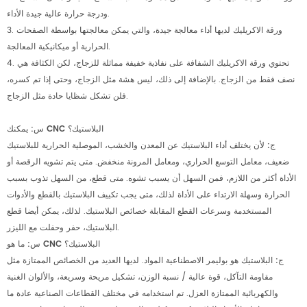
ودرجة حرارة عالية جيدة الأداء.
3. ورقة الاكريليك لديها أداء معالجة جيدة، والتي يمكن معالجتها بواسطة الصفحات
الحرارية أو ميكانيكية المعالجة.
4. تحتوي ورقة الاكريليك الشفافة على نفاذية خفيفة مماثلة للزجاج، لكن الكثافة هي
نصف فقط من الزجاج. بالإضافة إلى ذلك، ليس هشة مثل الزجاج، وحتى إذا تم كسره،
فلن تشكل شظايا حادة مثل الزجاج.
س: يمكنك CNC البلاستيك؟
ج:
لأن يختلف أداء البلاستيك عن المعدن والخشب، الموصلية الحرارية للبلاستيك
ضعيف، معامل التوسع الحراري، ومعامل المرونة منخفض. متى يتم تشويه الرقصة أو
الأداة أكثر من اللازم، فمن السهل أن يسبب تشوه. متى قطع، من السهل تذوب بسبب
الحرارة وسهلة الارتداء على الأداة لذلك، متى يجب تكييف البلاستيك بالقطع والأدوات
المستخدمة وسرعات القطع المقابلة خصائص البلاستيك. لذلك، يمكن أيضا قطع
البلاستيك، حفر وحفلت مع الليزر.
س: ما هو CNC البلاستيك؟
ج:
البلاستيك هو بوليمر الاصطناعية المواد. لديها العديد من الخصائص الممتازة مثل
مقاومة التآكل، قوة عالية / نسبة الوزن، تشكيل مريحة وسريعة، والألوان الغنية
والكهربائية الممتازة العزل. تم استخدامه في مختلف القطاعات الصناعية عادة ما