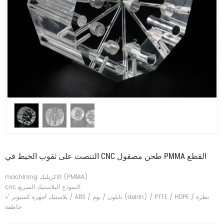
التنصت على ثقوب الخيط في CNC طحن مصقول PMMA القطع
machining الاكريليك (PMMA)
cnc النموذج البلاستيك السريع
بلاستيك أجهزة كمبيوتر / ABS / نايلون / بوم (delrin) / PTFE / HDPE / نظرة
√
خاطفة