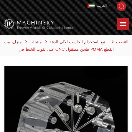
العربية
التنصت
منتجات
منزل، بيت
التصنيع باستخدام الحاسب الآلي الدقة
على ثقوب الخيط في CNC طحن مصقول PMMA القطع