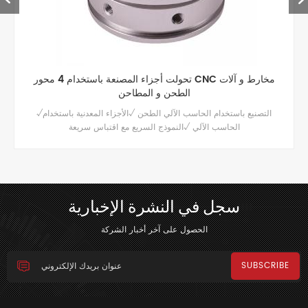
تحولت أجزاء المصنعة باستخدام 4 محور CNC مخارط و آلات
الطحن و المطاحن
√التصنيع باستخدام الحاسب الآلي الطحن √الأجزاء المعدنية باستخدام
الحاسب الآلي √النموذج السريع مع اقتباس سريعة
سجل في النشرة الإخبارية
الحصول على آخر أخبار الشركة