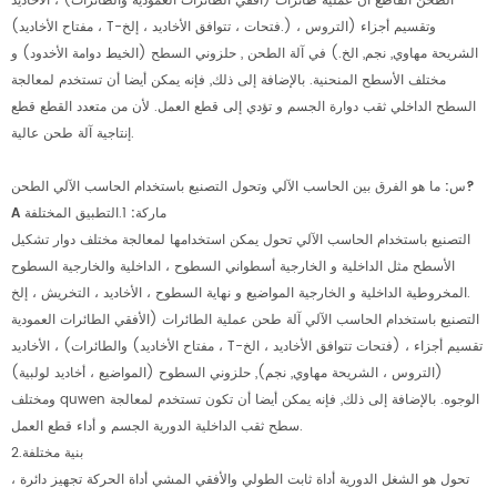
الطحن القاطع أن عملية طائرات (أفقي الطائرات العمودية والطائرات) ، الأخاديد
(مفتاح الأخاديد ، T-فتحات ، تتوافق الأخاديد ، إلخ.) وتقسيم أجزاء (التروس ،
الشريحة مهاوي, نجم, الخ.) في آلة الطحن , حلزوني السطح (الخيط دوامة الأخدود) و
مختلف الأسطح المنحنية. بالإضافة إلى ذلك, فإنه يمكن أيضا أن تستخدم لمعالجة
السطح الداخلي ثقب دوارة الجسم و تؤدي إلى قطع العمل. لأن من متعدد القطع قطع
إنتاجية آلة طحن عالية.
س: ما هو الفرق بين الحاسب الآلي وتحول التصنيع باستخدام الحاسب الآلي الطحن?
ماركة:
1.التطبيق المختلفة
A
التصنيع باستخدام الحاسب الآلي تحول يمكن استخدامها لمعالجة مختلف دوار تشكيل
الأسطح مثل الداخلية و الخارجية أسطواني السطوح ، الداخلية والخارجية السطوح
المخروطية الداخلية و الخارجية المواضيع و نهاية السطوح ، الأخاديد ، التخريش ، إلخ.
التصنيع باستخدام الحاسب الآلي آلة طحن عملية الطائرات (الأفقي الطائرات العمودية
والطائرات) ، الأخاديد (مفتاح الأخاديد ، T-فتحات تتوافق الأخاديد ، الخ) ، تقسيم أجزاء
(التروس ، الشريحة مهاوي, نجم), حلزوني السطوح (المواضيع ، أخاديد لولبية)
ومختلف quwen الوجوه. بالإضافة إلى ذلك, فإنه يمكن أيضا أن تكون تستخدم لمعالجة
سطح ثقب الداخلية الدورية الجسم و أداء قطع العمل.
2.بنية مختلفة
تحول هو الشغل الدورية أداة ثابت الطولي والأفقي المشي أداة الحركة تجهيز دائرة ،