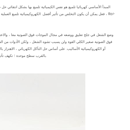
المبدأ الأساسي كهربائيا تلميع هو نفس الكيميائية تلميع بها بشكل انتقائي حل
وضع الشغل في جلخ تعليق ووضعه في مجال الموجات فوق الصوتية معا ، والاعت
فوق الصوتية صغير الكلي القوة ولن يسبب تشوه الشغل ، ولكن الأدوات من الصع
أو الكهروكيميائية الأساليب. على أساس حل التآكل الكهربائي ، الاهتزاز
بالقرب سطح موحدة ؛ تكهف تأثير الموجات فوق الصوتية في سائل يمكن كما تمنع عملية التآكل ، والتي تعود بالنفع على السطح اشراق.