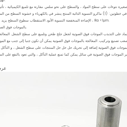
3.كهربائيا تلميع.
 صغيرة نتوءات على سطح المواد ، والسطح على نحو سلس. مقارنة مع تلميع الكيميائية ، تأثير
فعل يمكن أن يكون التخلص من تأثير أفضل. الكهروكيميائية تلميع العملية في خطوتين: (1) ماكرو التسوية الذائبة المنتج ينشر في بالكهرباء و خشونة السطح م
؛ 1μm. (2) الإضاءة المنخفضة التسوية الأنود الاستقطاب سطوع السطح يزيد ، Ra <1μm.
4.بالموجات فوق الصوتية تلميع.
ماد على التذبذب الموجات فوق الصوتية لجعل جلخ طحن وتلميع على سطح الشغل. المعالج
ب تصنيع وتركيب. المعالجة بالموجات فوق الصوتية يمكن أن تكون جنبا إلى جنب مع المواد 
 بالموجات فوق الصوتية إضافة إلى تحريك حل حل حل المنتجات على سطح الشغل ، و التآكل أو
عرض