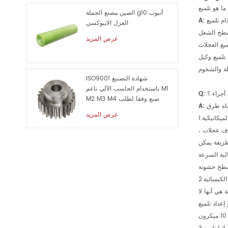
الصين مصنع الجملة g10 أنبوب
تلميع يشير إلى أسلوب القطع التي تستخدم الميكانيكية أو الكيميائية أو الكهروكيميائية الآثار للحد من خشونة سطح الشغل للحصول على مشرق ، سطح مستو. استخدام تلميع
A:
العزل الايبوكسي
عرض المزيد
يع العجلات
تلميع وكيل
ISO9001 شهادة التصنيع
باستخدام الحاسب الآلي ناعم M1
 أجزاء ؟
M2 M3 M4 صنع وفقا لطلب
A:
الزبون معدن قطع الغيار
عرض المزيد
وف عجلات ،
طريقة يمكن
لية السرعة
هي أنها لا
إعداد تلميع