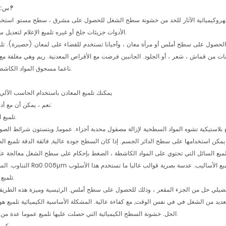
س: ما هو تلميع?
الأدوات جزيئات جلخ أو غيره تلميع الإعلام لتعديل سطح الشغل.
ض الحصول على سطح أملس أو مرآة معان ، وأحيانا تستخدم للقضاء على لمعان (حصيرة). تلم
ات من قماش ، شعر ، أو الجلود. الجانبين فرضت مع الأقراص المعدنية. ريم وهي مغلفة مع 
ناعما مسحوق المواد الكاشطة والشحوم.
Q: يمكنك تلميع المعادن باستخدام الحاسب الآلي
نعم ، يمكن أن مع أدناه طرق:
1.تلميع الميكانيكية.
بلاستيكية تشوه المواد السطحية لإزالة مصقول محدبة أجزاء. عموما, ويتستون شرائط الص
ة يمكن استخدامها على سطح الدائر الجسم. إذا كان السطح جودة عالية, فائقة الدقة تلميع ال
يع السائل التي تحتوي على المواد الكاشطة ، الضغط بإحكام على سطح الشغل معالجة عا
2.تلميع الكيميائية.
تفضيلي حل من الجزء المقعر ، وذلك للحصول على سطح أملس. الرئيسية وميزة هذه الطريقة 
عديد من الشغل في في نفس الوقت, مع كفاءة عالية. المشكلة الأساسية الكيميائية تلميع هو 
الحل. خشونة السطح الكيميائية التي حصلت عليها تلميع عموما عدة من 10 ميكرون.