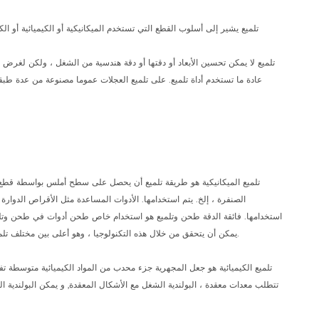
تلميع لا يمكن تحسين الأبعاد أو دقتها أو دقة هندسية من الشغل ، ولكن لغر
عادة ما تستخدم أداة تلميع. على تلميع العجلات عموما مصنوعة من عدة طبق
تلميع الميكانيكية هو طريقة تلميع أن يحصل على سطح أملس بواسطة قطع 
الصنفرة ، إلخ. يتم استخدامها. الأدوات المساعدة مثل الأقراص الدوار
استخدامها. فائقة الدقة طحن وتلميع هو استخدام خاص طحن أدوات في طحن وتلم
التناوب. السطح خشونة Ra0.008µm يمكن أن يتحقق من خلال هذه التكنولوجيا ، وهو أعلى بين مختلف تلميع الأساليب. عدسة بصرية قوالب غالبا ما تستخدم هذا الأسلوب.
تلميع الكيميائية هو جعل المجهرية جزء محدب من المواد الكيميائية متوسطة 
تتطلب معدات معقدة ، البولندية الشغل مع الأشكال المعقدة, و يمكن البولندية ال