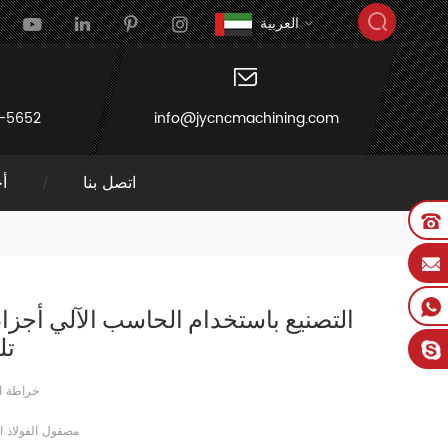
العربية
-5652
info@jycncmachining.com
اتصل بنا
أخ
التصنيع باستخدام الحاسب الآلي أجزاء
تل
√خراطة ا
مصقول الفولاذ ا