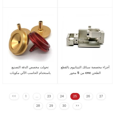
أجزاء مخصصة سبائك التيتانيوم بالقطع
تحولت مخصص الدقة التصنيع
من 5 محور cnc الطحن
باستخدام الحاسب الآلي مكونات
السيارات مع الانتهاء من أنودة
<<
1
...
23
24
25
26
27
28
29
30
>>